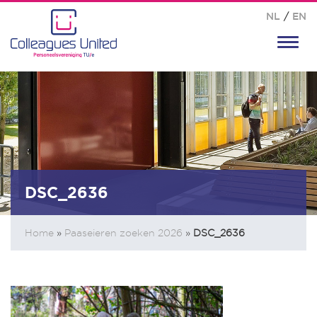
NL
/
EN
Toggl
navig
DSC_2636
Home
»
Paaseieren zoeken 2026
»
DSC_2636