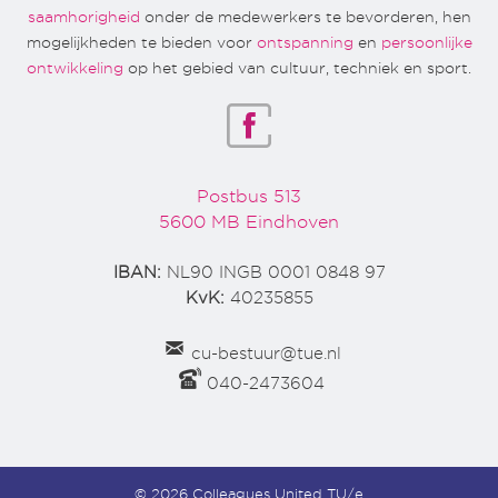
saamhorigheid
onder de medewerkers te bevorderen, hen
mogelijkheden te bieden voor
ontspanning
en
persoonlijke
ontwikkeling
op het gebied van cultuur, techniek en sport.
Postbus 513
5600 MB Eindhoven
IBAN:
NL90 INGB 0001 0848 97
KvK:
40235855
cu-bestuur@tue.nl
040-2473604
© 2026 Colleagues United TU/e