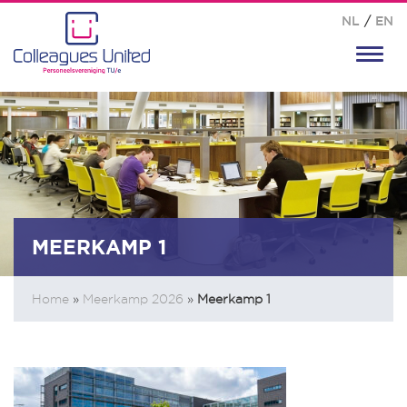
NL
/
EN
Toggl
navig
MEERKAMP 1
Home
»
Meerkamp 2026
»
Meerkamp 1