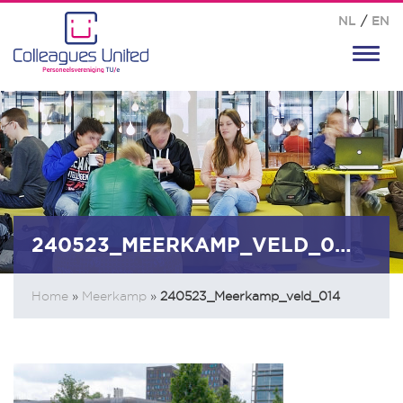
NL
/
EN
Toggl
navig
240523_MEERKAMP_VELD_014
Home
»
Meerkamp
»
240523_Meerkamp_veld_014