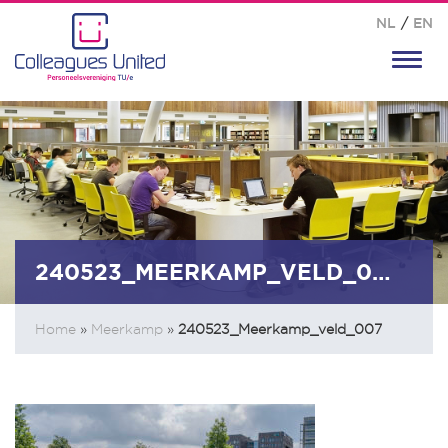
NL
/
EN
Toggl
navig
240523_MEERKAMP_VELD_007
Home
»
Meerkamp
»
240523_Meerkamp_veld_007