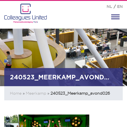
NL
/
EN
Toggl
navig
240523_MEERKAMP_AVOND026
Home
»
Meerkamp
»
240523_Meerkamp_avond026