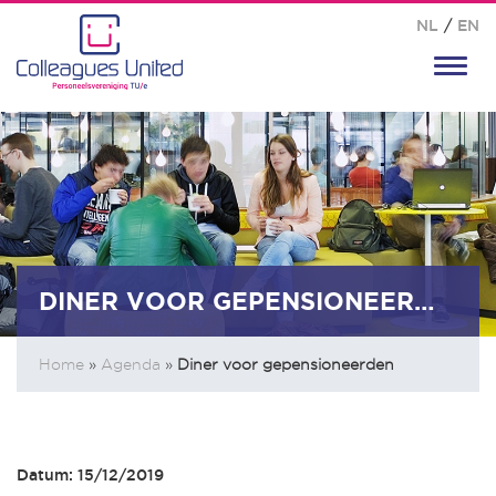
NL
/
EN
Toggl
navig
DINER VOOR GEPENSIONEERDEN
Home
»
Agenda
»
Diner voor gepensioneerden
Datum: 15/12/2019