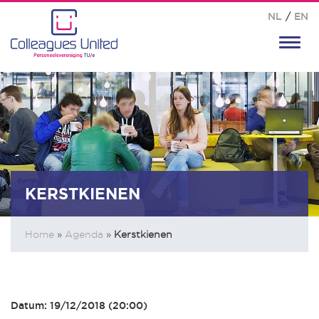
NL
/
EN
Toggl
navig
KERSTKIENEN
Home
»
Agenda
»
Kerstkienen
Datum: 19/12/2018 (20:00)